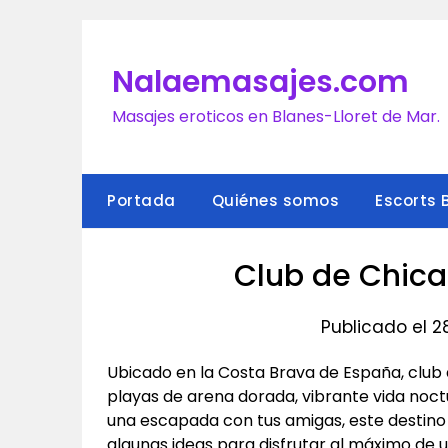
Saltar
al
contenido
Nalaemasajes.com
Masajes eroticos en Blanes-Lloret de Mar.
Portada
Quiénes somos
Escorts 
Club de Chica
Publicado el 
Ubicado en la Costa Brava de España, club 
playas de arena dorada, vibrante vida noctu
una escapada con tus amigas, este destino
algunas ideas para disfrutar al máximo de u